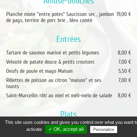
Amuse-bouches
Planche mixte "entre potes" Saucisson sec , jambon
19,00 €
de pays, terrine de porc brie , bleu comté
Entrées
Tartare de saumon mariné et petits légumes
8,00 €
Velouté de patate douce & petits croutons
7,00 €
Oeufs de poule et mayo Maison
5,50 €
Rillettes de poisson au citron "maison" et ses
7,00 €
toasts
Saint-Marcellin rôti au miel et méli-mélo de salade
8,00 €
Plats
This site uses cookies and gives you control over what you want t
Entrecôte Aubrac Env 300Grs etg frite maison,
28,50 €
activate
✓ OK, accept all
Personalize
sauce au poivre